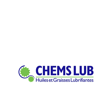
d’huiles de base raffinées à haut indice de viscosité
base de soufre et de phosphore pour offrir de bonne
Applications :
GEAR CL EP est idéale pour les trains d’engrenages i
performances extrême-pression. Elle est recommandé
denture droite, intérieure, planétaire, à pignons, 
hélicoïdale, chevrons, et vis sans fin. Elle est utilis
que les sucreries, papeteries, sidérurgie, cimenteries,
GEAR CL EP 68
Fiche technique
GEAR CL EP 100
Fiche technique
GEAR CL EP 150
Fiche technique